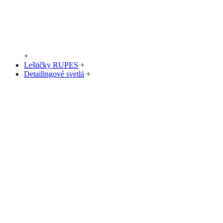
+
Leštičky RUPES
+
Detailingové svetlá
+