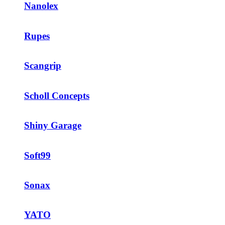
Nanolex
Rupes
Scangrip
Scholl Concepts
Shiny Garage
Soft99
Sonax
YATO