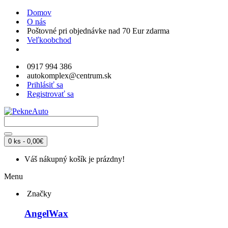
Domov
O nás
Poštovné pri objednávke nad 70 Eur zdarma
Veľkoobchod
0917 994 386
autokomplex@centrum.sk
Prihlásiť sa
Registrovať sa
0 ks - 0,00€
Váš nákupný košík je prázdny!
Menu
Značky
AngelWax