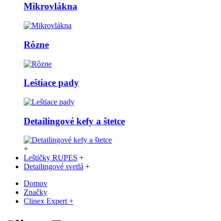
Mikrovlákna
Rôzne
Leštiace pady
Detailingové kefy a štetce
+
Leštičky RUPES
+
Detailingové svetlá
+
Domov
Značky
Clinex Expert +