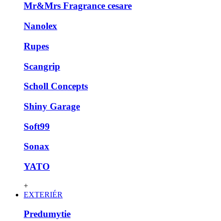
Mr&Mrs Fragrance cesare
Nanolex
Rupes
Scangrip
Scholl Concepts
Shiny Garage
Soft99
Sonax
YATO
+
EXTERIÉR
Predumytie