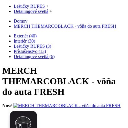
+
Leštičky RUPES
+
Detailingové svetlá
+
Domov
MERCH THEMARCOBLACK - vôňa do auta FRESH
Exteriér (40)
Interiér (30)
Leštičky RUPES (3)
Príslušenstvo (13)
Detailingové svetlá (6)
MERCH
THEMARCOBLACK - vôňa
do auta FRESH
Nové