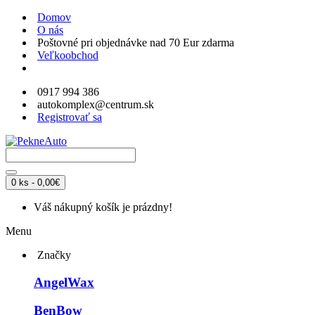
Domov
O nás
Poštovné pri objednávke nad 70 Eur zdarma
Veľkoobchod
0917 994 386
autokomplex@centrum.sk
Registrovať sa
0 ks - 0,00€
Váš nákupný košík je prázdny!
Menu
Značky
AngelWax
BenBow