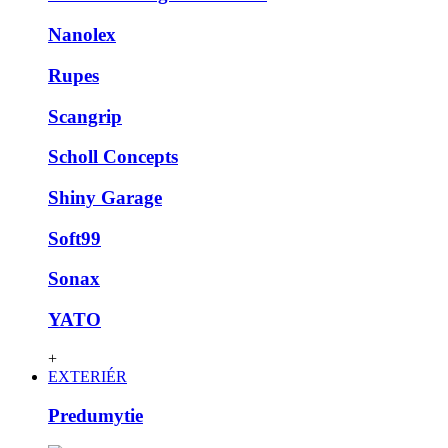
Nanolex
Rupes
Scangrip
Scholl Concepts
Shiny Garage
Soft99
Sonax
YATO
+
EXTERIÉR
Predumytie